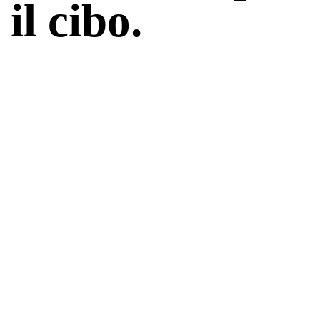
il cibo.
Piatti tradizionali ladini e
sudtirolesi, abbinati a
leggerezza mediterranea e
classici internazionali. Tutti
sono preparati seguendo i
consigli e semplici regole della
cucina popolare. L’uso di
prodotti regionali, ci permette